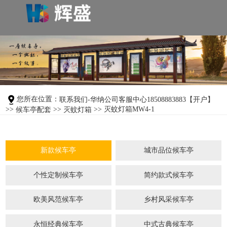
您所在位置：
联系我们-华纳公司客服中心18508883883【开户】
>>
>>
>> 灭蚊灯箱MW4-1
候车亭配套
灭蚊灯箱
新款候车亭
城市品位候车亭
个性定制候车亭
简约款式候车亭
欧美风范候车亭
乡村风采候车亭
永恒经典候车亭
中式古典候车亭