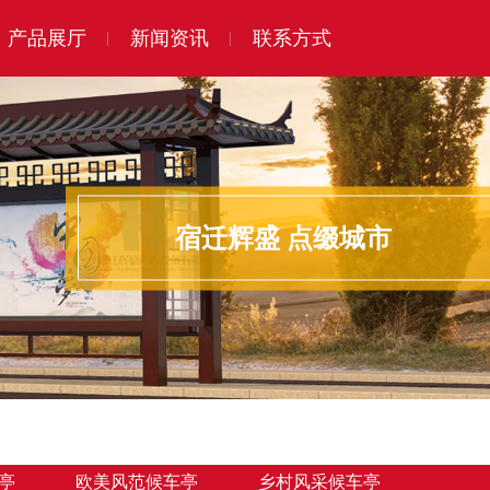
产品展厅
新闻资讯
联系方式
宿迁辉盛 点缀城市
亭
欧美风范候车亭
乡村风采候车亭