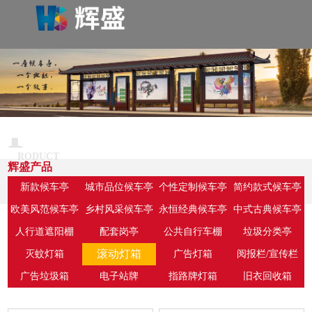
P
RODUCT
辉盛产品
新款候车亭
城市品位候车亭
个性定制候车亭
简约款式候车亭
欧美风范候车亭
乡村风采候车亭
永恒经典候车亭
中式古典候车亭
人行道遮阳棚
配套岗亭
公共自行车棚
垃圾分类亭
滚动灯箱
灭蚊灯箱
广告灯箱
阅报栏/宣传栏
广告垃圾箱
电子站牌
指路牌灯箱
旧衣回收箱